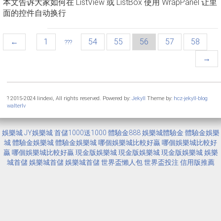
本文告诉大家如何在 ListView 或 ListBox 使用 WrapPanel 让里
面的控件自动换行
(current)
←
1
54
55
56
57
58
???
→
? 2015-2024 lindexi, All rights reserved. Powered by:
Jekyll
Theme by:
hcz-jekyll-blog
walterlv
娛樂城
JY娛樂城
首儲1000送1000
體驗金888
娛樂城體驗金
體驗金娛樂
城
體驗金娛樂城
體驗金娛樂城
哪個娛樂城比較好贏
哪個娛樂城比較好
贏
哪個娛樂城比較好贏
現金版娛樂城
現金版娛樂城
現金版娛樂城
娛樂
城首儲
娛樂城首儲
娛樂城首儲
世界盃懶人包
世界盃投注
信用版推薦