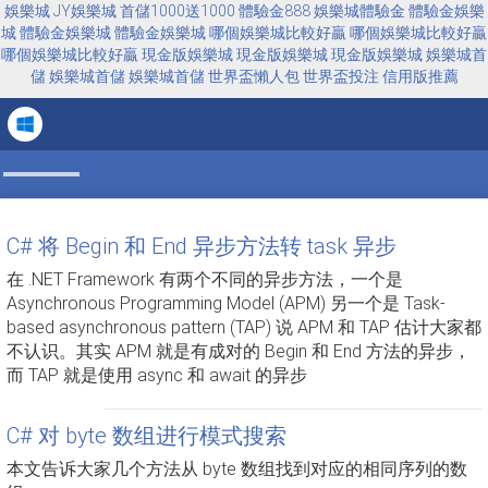
娛樂城
JY娛樂城
首儲1000送1000
體驗金888
娛樂城體驗金
體驗金娛樂
城
體驗金娛樂城
體驗金娛樂城
哪個娛樂城比較好贏
哪個娛樂城比較好贏
哪個娛樂城比較好贏
現金版娛樂城
現金版娛樂城
現金版娛樂城
娛樂城首
儲
娛樂城首儲
娛樂城首儲
世界盃懶人包
世界盃投注
信用版推薦
Tog
navi
C# 将 Begin 和 End 异步方法转 task 异步
在 .NET Framework 有两个不同的异步方法，一个是
Asynchronous Programming Model (APM) 另一个是 Task-
based asynchronous pattern (TAP) 说 APM 和 TAP 估计大家都
不认识。其实 APM 就是有成对的 Begin 和 End 方法的异步，
而 TAP 就是使用 async 和 await 的异步
C# 对 byte 数组进行模式搜索
本文告诉大家几个方法从 byte 数组找到对应的相同序列的数