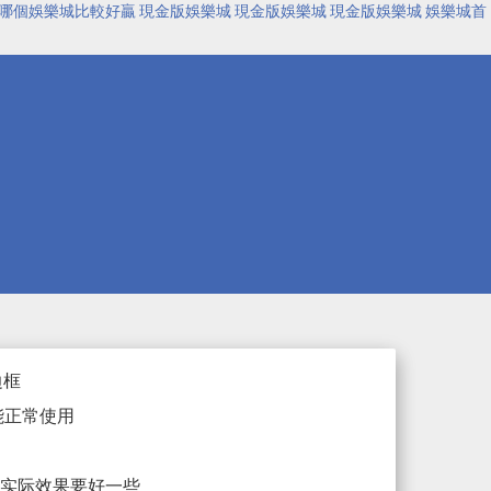
哪個娛樂城比較好贏
現金版娛樂城
現金版娛樂城
現金版娛樂城
娛樂城首
边框
本也能正常使用
，实际效果要好一些