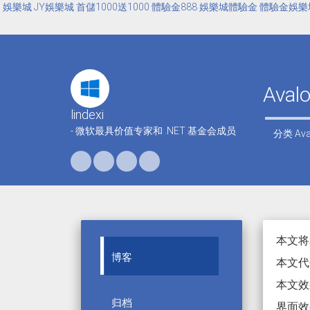
娛樂城
JY娛樂城
首儲1000送1000
體驗金888
娛樂城體驗金
體驗金娛樂
Ava
lindexi
- 微软最具价值专家和 .NET 基金会成员
分类
Ava
本文将
博客
本文代码
本文
归档
界面效