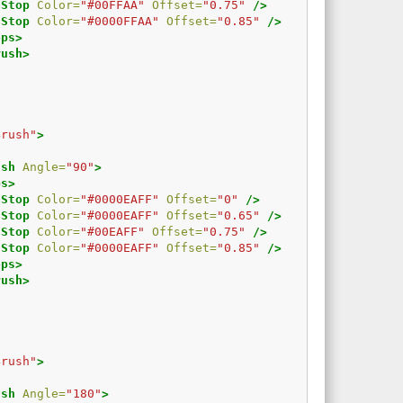
tStop
Color=
"#00FFAA"
Offset=
"0.75"
/>
tStop
Color=
"#0000FFAA"
Offset=
"0.85"
/>
ops>
rush>
Brush"
>
ush
Angle=
"90"
>
ps>
tStop
Color=
"#0000EAFF"
Offset=
"0"
/>
tStop
Color=
"#0000EAFF"
Offset=
"0.65"
/>
tStop
Color=
"#00EAFF"
Offset=
"0.75"
/>
tStop
Color=
"#0000EAFF"
Offset=
"0.85"
/>
ops>
rush>
Brush"
>
ush
Angle=
"180"
>