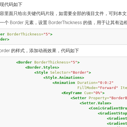
现代码如下
容里面只给出关键代码片段，如需要全部的项目文件，可到本文
一个 Border 元素，设置 BorderThickness 的值，用于
der
BorderThickness=
"5"
>
rder>
Border 的样式，添加动画效果，代码如下
<Border
BorderThickness=
"5"
>
<Border.Styles>
<Style
Selector=
"Border"
>
<Style.Animations>
<Animation
Duration=
"0:0:2"
FillMode=
"Forward"
It
<KeyFrame
Cue=
"0%"
>
<Setter
Property=
"Border
<Setter.Value>
<ConicGradientBr
<GradientSto
<Gradien
<Gradien