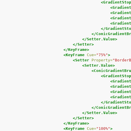
<GradientSto
<Gradien
<Gradien
<Gradien
<Gradien
</GradientSt
</ConicGradientB
</Setter.Value>
</Setter>
</KeyFrame>
<KeyFrame
Cue=
"75%"
>
<Setter
Property=
"Border
<Setter.Value>
<ConicGradientBr
<GradientSto
<Gradien
<Gradien
<Gradien
<Gradien
</GradientSt
</ConicGradientB
</Setter.Value>
</Setter>
</KeyFrame>
<KeyFrame
Cue=
"100%"
>