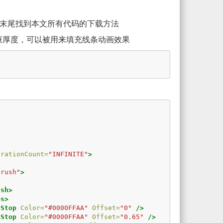
末尾找到本文所有代码的下载方法
让其有边框厚度，可以被用来填充线条动画效果
erationCount=
"INFINITE"
>
Brush"
>
ush>
ps>
tStop
Color=
"#0000FFAA"
Offset=
"0"
/>
tStop
Color=
"#0000FFAA"
Offset=
"0.65"
/>