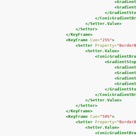
<Gradien
<Gradien
</GradientSt
</ConicGradientB
</Setter.Value>
</Setter>
</KeyFrame>
<KeyFrame
Cue=
"25%"
>
<Setter
Property=
"Border
<Setter.Value>
<ConicGradientBr
<GradientSto
<Gradien
<Gradien
<Gradien
<Gradien
</GradientSt
</ConicGradientB
</Setter.Value>
</Setter>
</KeyFrame>
<KeyFrame
Cue=
"50%"
>
<Setter
Property=
"Border
<Setter.Value>
<ConicGradientBr