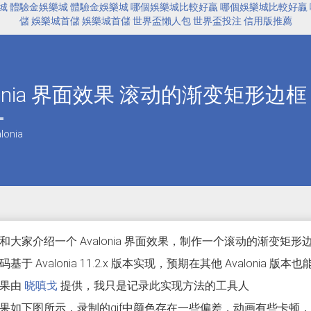
城
體驗金娛樂城
體驗金娛樂城
哪個娛樂城比較好贏
哪個娛樂城比較好贏
儲
娛樂城首儲
娛樂城首儲
世界盃懶人包
世界盃投注
信用版推薦
lonia 界面效果 滚动的渐变矩形边框
lonia
和大家介绍一个 Avalonia 界面效果，制作一个滚动的渐变矩形
基于 Avalonia 11.2.x 版本实现，预期在其他 Avalonia 版
效果由
晓嗔戈
提供，我只是记录此实现方法的工具人
果如下图所示，录制的gif中颜色存在一些偏差，动画有些卡顿