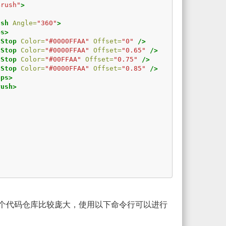
Brush"
>
ush
Angle=
"360"
>
ps>
tStop
Color=
"#0000FFAA"
Offset=
"0"
/>
tStop
Color=
"#0000FFAA"
Offset=
"0.65"
/>
tStop
Color=
"#00FFAA"
Offset=
"0.75"
/>
tStop
Color=
"#0000FFAA"
Offset=
"0.85"
/>
ops>
rush>
个代码仓库比较庞大，使用以下命令行可以进行