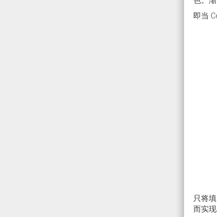
色。渐变
即当 C
只将填
而实现