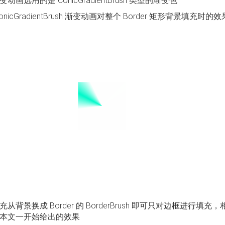
动画选用的是 ConicGradientBrush 类型的渐变色
onicGradientBrush 渐变动画对整个 Border 矩形背景填充时的
充从背景换成 Border 的 BorderBrush 即可只对边框
本文一开始给出的效果