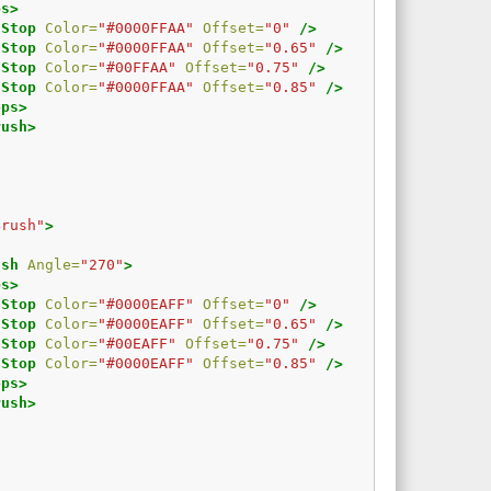
ps>
tStop
Color=
"#0000FFAA"
Offset=
"0"
/>
tStop
Color=
"#0000FFAA"
Offset=
"0.65"
/>
tStop
Color=
"#00FFAA"
Offset=
"0.75"
/>
tStop
Color=
"#0000FFAA"
Offset=
"0.85"
/>
ops>
rush>
Brush"
>
ush
Angle=
"270"
>
ps>
tStop
Color=
"#0000EAFF"
Offset=
"0"
/>
tStop
Color=
"#0000EAFF"
Offset=
"0.65"
/>
tStop
Color=
"#00EAFF"
Offset=
"0.75"
/>
tStop
Color=
"#0000EAFF"
Offset=
"0.85"
/>
ops>
rush>