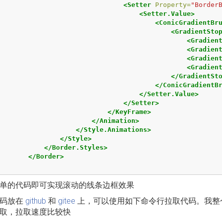
<Setter
Property=
"Border
<Setter.Value>
<ConicGradientBr
<GradientSto
<Gradien
<Gradien
<Gradien
<Gradien
</GradientSt
</ConicGradientB
</Setter.Value>
</Setter>
</KeyFrame>
</Animation>
</Style.Animations>
</Style>
</Border.Styles>
</Border>
单的代码即可实现滚动的线条边框效果
代码放在
github
和
gitee
上，可以使用如下命令行拉取代码。我整
取，拉取速度比较快