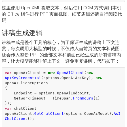
这里使用 OpenXML 提取文本，然后使用 COM 方式调用本机
的 Office 组件进行 PPT 页面截图。细节逻辑还请自行阅读代
码
讲稿生成逻辑
讲稿生成是整个工具的核心，为了保证生成的讲稿上下文连
贯，每次调用大模型的时候，不仅传入当前页的文本和截图，
还会传入整份 PPT 的全部文本和前面已经生成的所有讲稿内
容，让大模型能够理解上下文，避免重复讲解，代码如下：
var
openAiClient
=
new
OpenAIClient
(
new
ApiKeyCredential
(
options
.
OpenAiApiKey
),
new
OpenAIClientOptions
{
Endpoint
=
options
.
OpenAiEndpoint
,
NetworkTimeout
=
TimeSpan
.
FromHours
(
1
)
});
var
chatClient
=
openAiClient
.
GetChatClient
(
options
.
OpenAiModel
).
AsI
ChatClient
();