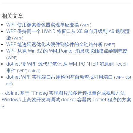
相关文章
WPF 使用像素着色器实现单应变换
(
WPF
)
WPF 保持同一个 HWND 将窗口从 X8 单向升级到 A8 透明渲
染
(
WPF
)
WPF 笔迹延迟优化从硬件到软件的全链路分析
(
WPF
)
WPF 从裸 Win 32 的 WM_Pointer 消息获取触摸点绘制笔迹
(
WPF
)
dotnet 读 WPF 源代码笔记 从 WM_POINTER 消息到 Touch
事件
(
WPF
,
dotnet
)
dotnet WPF 实现端口占用检测与自动查找可用端口
(
WPF
,
dot
net
)
« dotnet 基于 FFmpeg 实现图片加多音频批量合成视频方法
Windows 上高效开发与调试 docker 容器内 dotnet 程序的方案
»