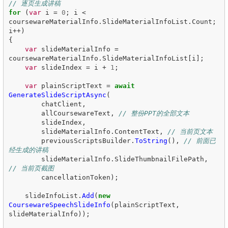
// 逐页生成讲稿
for
(
var
i
=
0
;
i
<
coursewareMaterialInfo
.
SlideMaterialInfoList
.
Count
;
i
++)
{
var
slideMaterialInfo
=
coursewareMaterialInfo
.
SlideMaterialInfoList
[
i
];
var
slideIndex
=
i
+
1
;
var
plainScriptText
=
await
GenerateSlideScriptAsync
(
chatClient
,
allCoursewareText
,
// 整份PPT的全部文本
slideIndex
,
slideMaterialInfo
.
ContentText
,
// 当前页文本
previousScriptsBuilder
.
ToString
(),
// 前面已
经生成的讲稿
slideMaterialInfo
.
SlideThumbnailFilePath
,
// 当前页截图
cancellationToken
);
slideInfoList
.
Add
(
new
CoursewareSpeechSlideInfo
(
plainScriptText
,
slideMaterialInfo
));