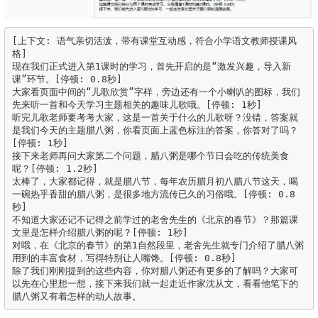
[上下文: 语气亲切活泼，带有课堂互动感，符合小学语文教师授课风
格]

现在我们正式进入第1课时的学习，首先开启的是“激发兴趣，导入新
课”环节。[停顿: 0.8秒]

大家看页面中间的“儿歌欣赏”字样，旁边还有一个小喇叭的图标，我们
先来听一首和今天学习主题相关的趣味儿歌哦。[停顿: 1秒]

听完儿歌老师要考考大家，这是一首关于什么的儿歌呀？没错，答案就
是我们今天的主题腊八粥，你看页面上蓝色标注的答案，你答对了吗？
[停顿: 1秒]

接下来老师再问大家第二个问题，腊八粥是哪个节日会吃的传统美食
呢？[停顿: 1.2秒]

太棒了，大家都记得，就是腊八节，每年农历腊月初八腊八节这天，喝
一碗热乎香甜的腊八粥，是很多地方流传已久的习俗哦。[停顿: 0.8
秒]

不知道大家还记不记得之前学过的老舍先生的《北京的春节》？那篇课
文里是怎样介绍腊八粥的呢？[停顿: 1秒]

对哦，在《北京的春节》的第1自然段里，老舍先生就专门介绍了腊八粥
用到的丰富食材，写得特别让人嘴馋。[停顿: 0.8秒]

除了我们刚刚提到的这些内容，你对腊八粥还有更多的了解吗？大家可
以先在心里想一想，接下来我们就一起走近作家沈从文，看看他笔下的