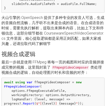
slideInfo
.
AudioFilePath
=
audioFile
.
FullName
;
}
火山引擎的 OpenSpeech 提供了多种专业的发音人可选，生成
的音频自然流畅，几乎听不出来是合成的语音。在合成语音的
时候，需要先执行解析，提取出来脚本内容，比如上下文和停
顿信息，这部分细节都在 CoursewareSpeechVideoGenerator.
cs 文件里面，核心提取逻辑都是采用正则匹配，如果大家感
兴趣，还请拉取代码了解细节
视频合成逻辑
最后一步就是使用 FFMpeg 将每一页的截图和对应的音频拼接
成完整的视频，这里我封装了
类处理
FFmpegVideoComposer
视频合成的逻辑，自动处理图片时长和音频的对齐：
await
using
var
ffmpegVideoComposer
=
new
FFmpegVideoComposer
(
options
.
FfmpegExecutableFile
,
workingDirectory
:
options
.
OutputDirectory
,
logHandler
:
(
level
,
message
)
=>
progress
?.
Report
(
$"[
{
level
}
] 
{
message
}
"
));