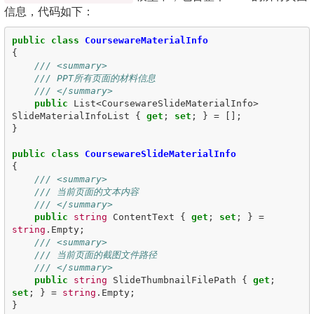
信息，代码如下：
public
class
CoursewareMaterialInfo
{
/// <summary>
/// PPT所有页面的材料信息
/// </summary>
public
List
<
CoursewareSlideMaterialInfo
>
SlideMaterialInfoList
{
get
;
set
;
}
=
[];
}
public
class
CoursewareSlideMaterialInfo
{
/// <summary>
/// 当前页面的文本内容
/// </summary>
public
string
ContentText
{
get
;
set
;
}
=
string
.
Empty
;
/// <summary>
/// 当前页面的截图文件路径
/// </summary>
public
string
SlideThumbnailFilePath
{
get
;
set
;
}
=
string
.
Empty
;
}