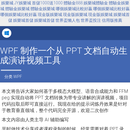
娛樂城
JY娛樂城
首儲1000送1000
體驗金888
娛樂城體驗金
體驗金娛樂
城
體驗金娛樂城
體驗金娛樂城
哪個娛樂城比較好贏
哪個娛樂城比較好贏
哪個娛樂城比較好贏
現金版娛樂城
現金版娛樂城
現金版娛樂城
娛樂城首
儲
娛樂城首儲
娛樂城首儲
世界盃懶人包
世界盃投注
信用版推薦
Tog
navi
WPF 制作一个从 PPT 文档自动生
成演讲视频工具
分类
WPF
本文将告诉大家如何基于多模态大模型、语音合成能力和 FFM
peg 实现自动将 PPT 文档转换为带专业讲解的演讲视频，项目
代码拉取后即可直接运行。我现在给的提示词炼丹效果是针对
于教育垂直领域，整个代码完全开源，欢迎二次创作
本文内容由人类主导 AI 辅助编写
平时做技术分享或者课程录制的时候，经常需要对着 PPT 录