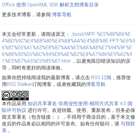
Office 使用 OpenXML SDK 解析文档博客目录
更多技术博客，请参阅
博客导航
本文会经常更新，请阅读原文：
/post/WPF-%E5%88%B6%E
4%BD%9C%E4%B8%80%E4%B8%AA%E4%BB%8E-PPT-%E6%9
6%87%E6%A1%A3%E8%87%AA%E5%8A%A8%E7%94%9F%E
6%88%90%E6%BC%94%E8%AE%B2%E8%A7%86%E9%A2%9
1%E5%B7%A5%E5%85%B7.html
，以避免陈旧错误知识的误
导，同时有更好的阅读体验。
如果你想持续阅读我的最新博客，请点击
RSS 订阅
，推荐使
用
RSS Stalker
订阅博客，或者收藏我的
博客导航
本作品采用
知识共享署名-非商业性使用-相同方式共享 4.0 国
际许可协议
进行许可。欢迎转载、使用、重新发布，但务必保
留文章署名（包含链接：
），不得用于商业目的，基于本文修
改后的作品务必以相同的许可发布。如有任何疑问，请
与我联
系
。