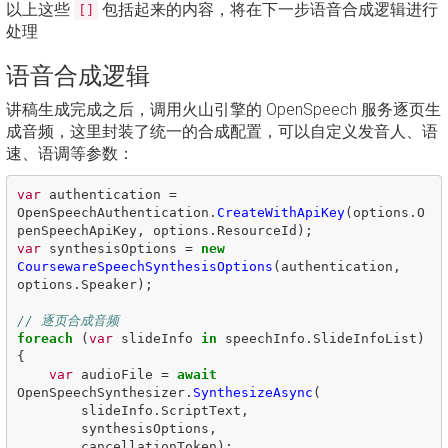
以上这些
包括起来的内容，将在下一步语音合成逻辑进行
[]
处理
语音合成逻辑
讲稿生成完成之后，调用火山引擎的 OpenSpeech 服务逐页生
成音频，这里封装了统一的合成配置，可以自定义发音人、语
速、语调等参数：
var
authentication
=
OpenSpeechAuthentication
.
CreateWithApiKey
(
options
.
O
penSpeechApiKey
,
options
.
ResourceId
);
var
synthesisOptions
=
new
CoursewareSpeechSynthesisOptions
(
authentication
,
options
.
Speaker
);
// 逐页合成音频
foreach
(
var
slideInfo
in
speechInfo
.
SlideInfoList
)
{
var
audioFile
=
await
OpenSpeechSynthesizer
.
SynthesizeAsync
(
slideInfo
.
ScriptText
,
synthesisOptions
,
cancellationToken
);