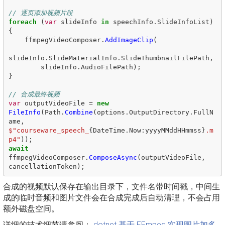
// 逐页添加视频片段
foreach
(
var
slideInfo
in
speechInfo
.
SlideInfoList
)
{
ffmpegVideoComposer
.
AddImageClip
(
slideInfo
.
SlideMaterialInfo
.
SlideThumbnailFilePath
,
slideInfo
.
AudioFilePath
);
}
// 合成最终视频
var
outputVideoFile
=
new
FileInfo
(
Path
.
Combine
(
options
.
OutputDirectory
.
FullN
ame
,
$"courseware_speech_
{
DateTime
.
Now
:
yyyyMMddHHmmss
}
.m
p4"
));
await
ffmpegVideoComposer
.
ComposeAsync
(
outputVideoFile
,
cancellationToken
);
合成的视频默认保存在输出目录下，文件名带时间戳，中间生
成的临时音频和图片文件会在合成完成后自动清理，不会占用
额外磁盘空间。
详细的技术细节请参阅：
dotnet 基于 FFmpeg 实现图片加多