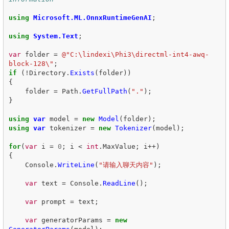
using
Microsoft.ML.OnnxRuntimeGenAI
;
using
System.Text
;
var
folder
=
@"C:\lindexi\Phi3\directml-int4-awq-
block-128\"
;
if
(!
Directory
.
Exists
(
folder
))
{
folder
=
Path
.
GetFullPath
(
"."
);
}
using
var
model
=
new
Model
(
folder
);
using
var
tokenizer
=
new
Tokenizer
(
model
);
for
(
var
i
=
0
;
i
<
int
.
MaxValue
;
i
++)
{
Console
.
WriteLine
(
"请输入聊天内容"
);
var
text
=
Console
.
ReadLine
();
var
prompt
=
text
;
var
generatorParams
=
new