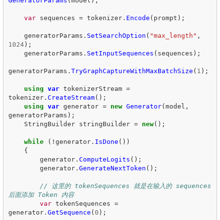
GeneratorParams
(
model
);
var
sequences
=
tokenizer
.
Encode
(
prompt
);
generatorParams
.
SetSearchOption
(
"max_length"
,
1024
);
generatorParams
.
SetInputSequences
(
sequences
);
generatorParams
.
TryGraphCaptureWithMaxBatchSize
(
1
);
using
var
tokenizerStream
=
tokenizer
.
CreateStream
();
using
var
generator
=
new
Generator
(
model
,
generatorParams
);
StringBuilder
stringBuilder
=
new
();
while
(!
generator
.
IsDone
())
{
generator
.
ComputeLogits
();
generator
.
GenerateNextToken
();
// 这里的 tokenSequences 就是在输入的 sequences 
后面添加 Token 内容
var
tokenSequences
=
generator
.
GetSequence
(
0
);