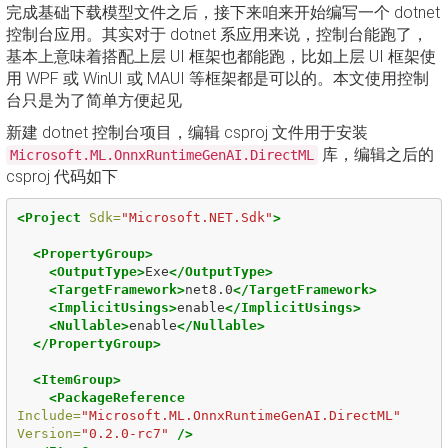
完成基础下载模型文件之后，接下来咱来开始编写一个 dotnet
控制台应用。其实对于 dotnet 系应用来说，控制台能跑了，
基本上意味着搭配上层 UI 框架也都能跑，比如上层 UI 框架使
用 WPF 或 WinUI 或 MAUI 等框架都是可以的。本文使用控制
台只是为了简单方便起见
新建 dotnet 控制台项目，编辑 csproj 文件用于安装
库，编辑之后的
Microsoft.ML.OnnxRuntimeGenAI.DirectML
csproj 代码如下
<Project
Sdk=
"Microsoft.NET.Sdk"
>
<PropertyGroup>
<OutputType>
Exe
</OutputType>
<TargetFramework>
net8.0
</TargetFramework>
<ImplicitUsings>
enable
</ImplicitUsings>
<Nullable>
enable
</Nullable>
</PropertyGroup>
<ItemGroup>
<PackageReference
Include=
"Microsoft.ML.OnnxRuntimeGenAI.DirectML"
Version=
"0.2.0-rc7"
/>