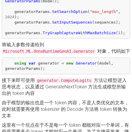
GeneratorParams
(
model
);
generatorParams
.
SetSearchOption
(
"max_length"
,
1024
);
generatorParams
.
SetInputSequences
(
sequences
);
generatorParams
.
TryGraphCaptureWithMaxBatchSize
(
1
);
将输入参数传递给到
对象，代码如下
Microsoft.ML.OnnxRuntimeGenAI.Generator
using
var
generator
=
new
Generator
(
model
,
generatorParams
);
接下来即可使用
方法让模型进入
generator.ComputeLogits
思考状态，以及通过 GenerateNextToken 方法生成模型所输
出的 token 内容
由于模型的输出也是一个 token 内容，不是人类优化的文本，
此时就需要再使用 tokenizer 的 Decode 方法将 token 转换为
文本
这里有一个坑点在于不是每一个 token 都能对应一个单词，有
些是需要多个 token 才能对应一个单词。为了方便开发者，微