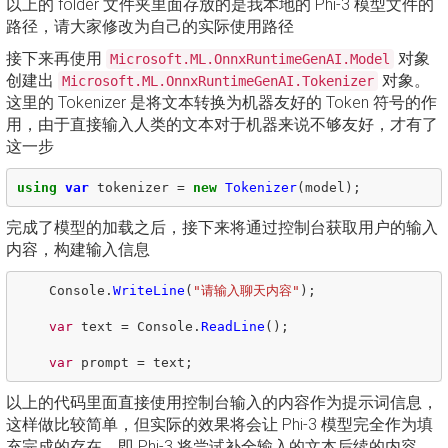
以上的 folder 文件夹里面存放的是我本地的 Phi-3 模型文件的
路径，请大家修改为自己的实际使用路径
接下来再使用
对象
Microsoft.ML.OnnxRuntimeGenAI.Model
创建出
对象。
Microsoft.ML.OnnxRuntimeGenAI.Tokenizer
这里的 Tokenizer 是将文本转换为机器友好的 Token 符号的作
用，由于直接输入人类的文本对于机器来说不够友好，才有了
这一步
using
var
tokenizer
=
new
Tokenizer
(
model
);
完成了模型的加载之后，接下来将通过控制台获取用户的输入
内容，构建输入信息
Console
.
WriteLine
(
"请输入聊天内容"
);
var
text
=
Console
.
ReadLine
();
var
prompt
=
text
;
以上的代码里面直接使用控制台输入的内容作为提示词信息，
这样做比较简单，但实际的效果将会让 Phi-3 模型完全作为填
充完成的存在。即 Phi-3 将尝试补全输入的文本后续的内容