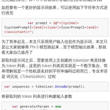
如想要有一个更好的提示词效果，可以使用如下字符串方式进
行填充
var
prompt
=
$@"<|system|>
{
systemPrompt
}
<|end|><|user|>
{
userPrompt
}
<|end|>
<|assistant|>"
;
为了简单起见，本文只采用用户输入信息作为提示词。本文只
是让大家能够将 Phi-3 模型跑起来，至于模型输出效果，那就
看大家自己炼丹了
获取到提示词之后，需要使用上文创建的 tokenizer 将其转换
为 token 列表，这里的 token 列表其实就是一个数字集合。简
单理解就是一个给机器友好的字符串编码过程而已，专业术语
是 词元化（Tokenization）过程
var
sequences
=
tokenizer
.
Encode
(
prompt
);
将获取到的 token 列表进行构建输入参数
var
generatorParams
=
new