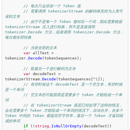
// 每次只会添加一个 Token 值
// 需要调用 tokenizerStream 的解码将其转为人类可
读的文本
// 由于不是每一个 Token 都对应一个词，因此需要根据 
tokenizerStream 压入进行转换，而不是直接调用 
tokenizer.Decode 方法，或者调用 tokenizer.Decode 方法，
每次都全部转换
// 当前全部的文本
var
allText
=
tokenizer
.
Decode
(
tokenSequences
);
// 取最后一个进行解码为文本
var
decodeText
=
tokenizerStream
.
Decode
(
tokenSequences
[^
1
]);
// 有些时候这个 decodeText 是一个空文本，有些时候
是一个单词
// 空文本的可能原因是需要多个 token 才能组成一个单
词
// 在 tokenizerStream 底层已经处理了这样的情况，
会在需要多个 Token 才能组成一个单词的情况下，自动合并，在多个 
Token 中间的 Token 都返回空字符串，最后一个 Token 才返回组
成的单词
if
(!
string
.
IsNullOrEmpty
(
decodeText
))