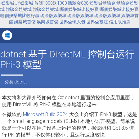
娛樂城
JY娛樂城
首儲1000送1000
體驗金888
娛樂城體驗金
體驗金娛樂
城
體驗金娛樂城
體驗金娛樂城
哪個娛樂城比較好贏
哪個娛樂城比較好贏
哪個娛樂城比較好贏
現金版娛樂城
現金版娛樂城
現金版娛樂城
娛樂城首
儲
娛樂城首儲
娛樂城首儲
世界盃懶人包
世界盃投注
信用版推薦
Tog
navi
dotnet 基于 DirectML 控制台运行
Phi-3 模型
分类
dotnet
本文将和大家介绍如何在 C# dotnet 里面的控制台应用里面，
使用 DirectML 将 Phi-3 模型在本地运行起来
在微软的
Microsoft Build 2024
大会上介绍了 Phi-3 模型，这是
一个 small language models (SLMs) 本地小语言模型。简单说
就是一个可以在用户设备上运行的模型，据说能和 Gpt 3.5 进
行 PK 的模型，不仅体积较小，且运行速度较快