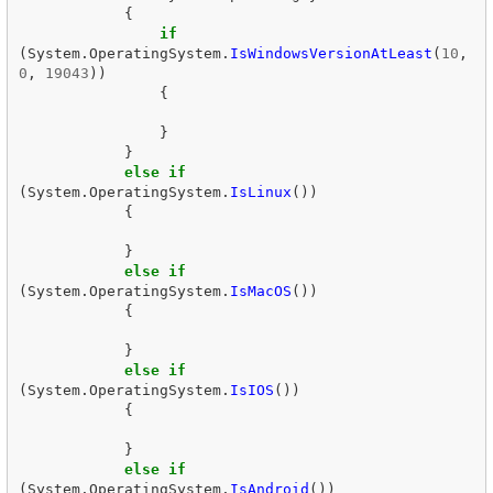
{
if
(
System
.
OperatingSystem
.
IsWindowsVersionAtLeast
(
10
,
0
,
19043
))
{
}
}
else
if
(
System
.
OperatingSystem
.
IsLinux
())
{
}
else
if
(
System
.
OperatingSystem
.
IsMacOS
())
{
}
else
if
(
System
.
OperatingSystem
.
IsIOS
())
{
}
else
if
(
System
.
OperatingSystem
.
IsAndroid
())