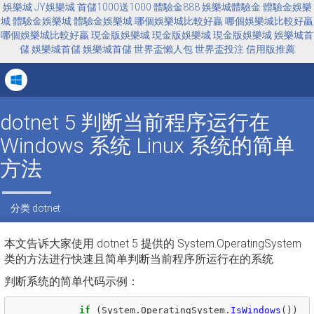
娛樂城
JY娛樂城
首儲1000送1000
體驗金888
娛樂城體驗金
體驗金娛樂
城
體驗金娛樂城
體驗金娛樂城
哪個娛樂城比較好贏
哪個娛樂城比較好贏
哪個娛樂城比較好贏
現金版娛樂城
現金版娛樂城
現金版娛樂城
娛樂城首
儲
娛樂城首儲
娛樂城首儲
世界盃懶人包
世界盃投注
信用版推薦
Tog
navi
dotnet 5 判断当前程序运行在
Windows 系统 Linux 系统的简单
方法
分类
dotnet
本文告诉大家使用 dotnet 5 提供的 System.OperatingSystem
类的方法进行快速且简单判断当前程序所运行在的系统
判断系统的简单代码示例：
if
(
System
.
OperatingSystem
.
IsWindows
())