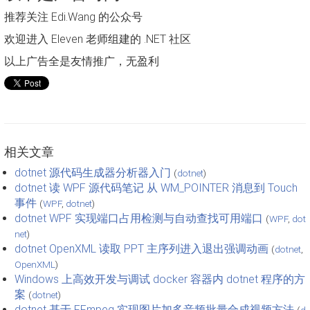
推荐关注 Edi.Wang 的公众号
欢迎进入 Eleven 老师组建的 .NET 社区
以上广告全是友情推广，无盈利
相关文章
dotnet 源代码生成器分析器入门
(
dotnet
)
dotnet 读 WPF 源代码笔记 从 WM_POINTER 消息到 Touch
事件
(
WPF
,
dotnet
)
dotnet WPF 实现端口占用检测与自动查找可用端口
(
WPF
,
dot
net
)
dotnet OpenXML 读取 PPT 主序列进入退出强调动画
(
dotnet
,
OpenXML
)
Windows 上高效开发与调试 docker 容器内 dotnet 程序的方
案
(
dotnet
)
dotnet 基于 FFmpeg 实现图片加多音频批量合成视频方法
(
d